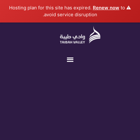
خطي
Renew now
to
⚠️ Hosting plan for this site has expired.
لى
avoid service disruption.
لمحتوى