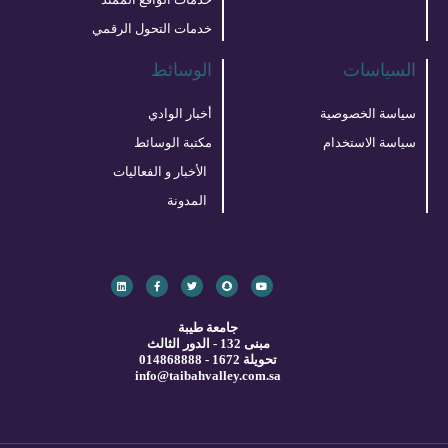
خدمات التحول الرقمي
السياسات
الوسائط
سياسة الخصوصية
أخبار الوادي
سياسة الاستخدام
مكتبة الوسائط
الأخبار و الفعاليات
المدونة
L
F
T
S
Y
i
a
w
n
o
n
c
i
a
u
k
e
t
p
t
e
b
t
c
u
d
o
e
h
b
جامعة طيبة
i
o
r
a
e
t
مبنى 132 - الدور الثالث
k
n
-
تحويلة 1672 - 014868888
f
info@taibahvalley.com.sa