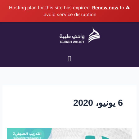
خطي
Renew now
to
⚠️ Hosting plan for this site has expired.
لى
avoid service disruption.
لمحتوى
6 يونيو، 2020
3
تقنيات