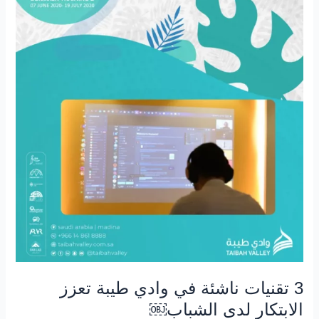
ناشئة
في
وادي
طيبة
تعزز
الابتكار
لدى
الشباب
￼
3 تقنيات ناشئة في وادي طيبة تعزز
الابتكار لدى الشباب￼