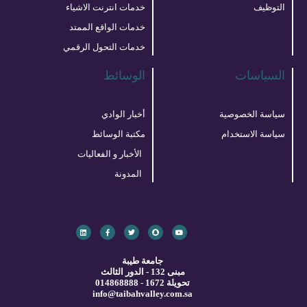
التوظيف
خدمات انترنت الاشياء
خدمات الواقع الممتد
خدمات التحول الرقمي
السياسات
الوسائط
سياسة الخصوصية
أخبار الوادي
سياسة الاستخدام
مكتبة الوسائط
الأخبار و الفعاليات
المدونة
L
F
T
S
Y
i
a
w
n
o
n
c
i
a
u
k
e
t
p
t
e
b
t
c
u
d
o
e
h
b
جامعة طيبة
i
o
r
a
e
t
مبنى 132 - الدور الثالث
k
n
-
تحويلة 1672 - 014868888
f
info@taibahvalley.com.sa