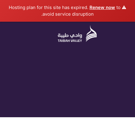
خطي
Renew now
to
⚠️ Hosting plan for this site has expired.
لى
avoid service disruption.
لمحتوى