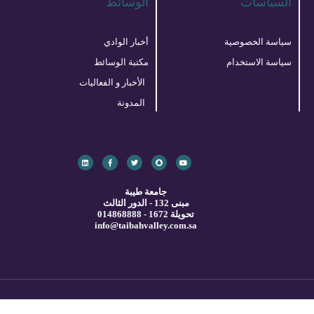
السياسات
الوسائط
سياسة الخصوصية
أخبار الوادي
سياسة الاستخدام
مكتبة الوسائط
الأخبار و الفعاليات
المدونة
L
F
T
S
Y
i
a
w
n
o
n
c
i
a
u
k
e
t
p
t
e
b
t
c
u
d
o
e
h
b
جامعة طيبة
i
o
r
a
e
t
مبنى 132 - الدور الثالث
k
n
-
تحويلة 1672 - 014868888
f
info@taibahvalley.com.sa