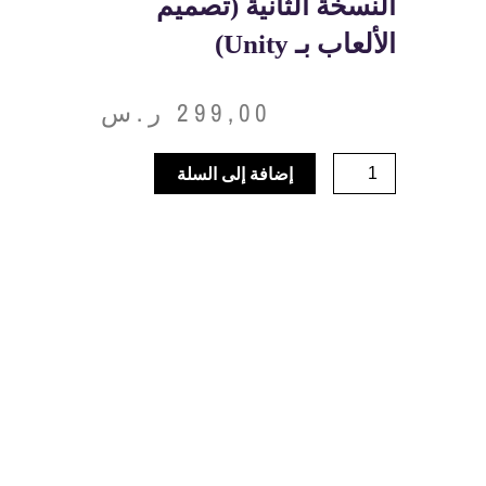
النسخة الثانية (تصميم
الألعاب بـ Unity)
299,00
ر.س
كمية
إضافة إلى السلة
معسكر
ناشئين
طيبة
النسخة
الثانية
(تصميم
الألعاب
بـ
Unity)