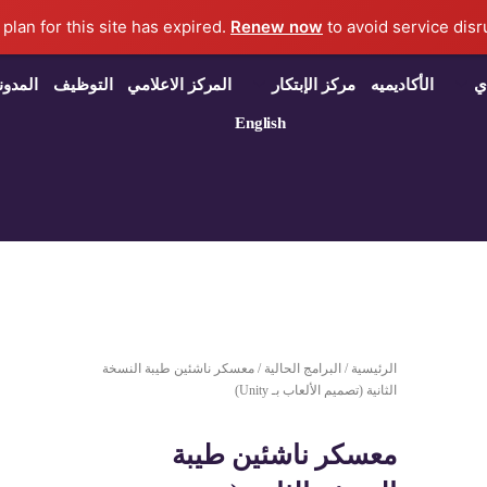
Renew now
to avoid service disru
ي
الأكاديميه
مركز الإبتكار
المركز الاعلامي
التوظيف
المدون
English
الرئيسية
/
البرامج الحالية
/ معسكر ناشئين طيبة النسخة
الثانية (تصميم الألعاب بـ Unity)
معسكر ناشئين طيبة