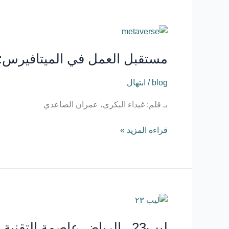
مستقبل
العمل
مستقبل العمل في الميتافيرس:
في
الميتافيرس:
blog
/
ابتهال
هل
نحن
بـ قلم: غيداء البكري، عمران الصاعدي
على
أعتاب
قراءة المزيد »
ثورة
جديدة؟
ليب23.. الرياض عاصمة التقنية
ليب23.. الرياض عاصمة التقنية