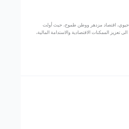
مكينية يُساهم بشكلٍ أساسي في تعزيز الركائز الثلاثة المتمحورة حولها رؤية المملكة ٢٠٣٠، مجتمع حيوي، اقتصاد مزدهر ووطن طموح، حيث أولت
الى تعزيز الممكنات الاقتصادية والاستدامة المالية،