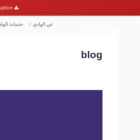
خطي
ption.
⚠️ Hosting plan for this site has expired.
لى
لمحتوى
عن الوادي
خدمات الواد
blog
تقنية
البلوكتشين
وحلول
التقنيات
التنظيمية
لتعزيز