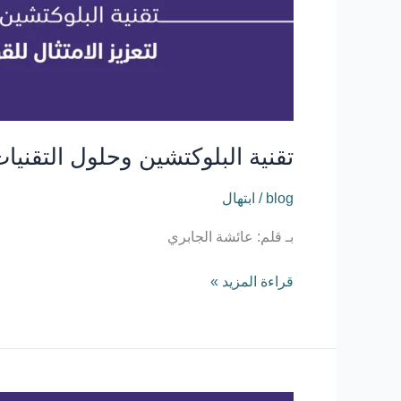
الامتثال
للقواعد
النظامية
تقنية البلوكتشين وحلول التقنيات
blog
/
ابتهال
بـ قلم: عائشة الجابري
قراءة المزيد »